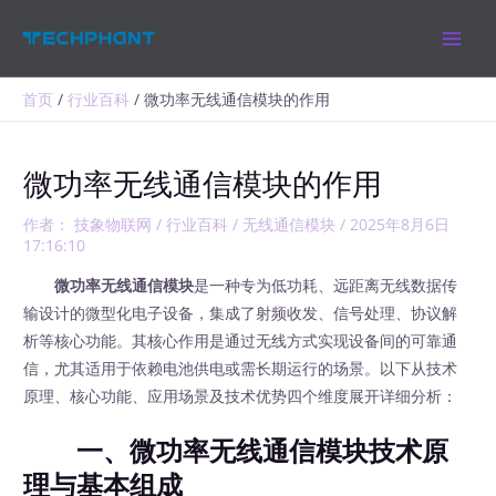
跳
MAIN
至
MEN
内
容
首页
行业百科
微功率无线通信模块的作用
微功率无线通信模块的作用
作者：
技象物联网
/
行业百科
/
无线通信模块
/
2025年8月6日
17:16:10
微功率无线通信模块
是一种专为低功耗、远距离无线数据传
输设计的微型化电子设备，集成了射频收发、信号处理、协议解
析等核心功能。其核心作用是通过无线方式实现设备间的可靠通
信，尤其适用于依赖电池供电或需长期运行的场景。以下从技术
原理、核心功能、应用场景及技术优势四个维度展开详细分析：
一、微功率无线通信模块技术原
理与基本组成