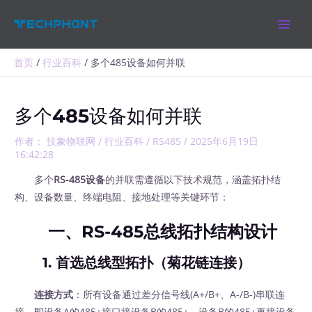
跳
MAIN
至
MEN
内
容
首页
行业百科
多个485设备如何并联
多个485设备如何并联
作者：
技象物联网
/
行业百科
/
RS485
/
2025年6月19日
16:42:28
多个
RS-485设备
的并联需遵循以下技术规范，涵盖拓扑结
构、设备数量、终端电阻、接地处理等关键环节：
一、RS-485总线拓扑结构设计
1. 首选总线型拓扑（菊花链连接）
连接方式
：所有设备通过差分信号线(A+/B+、A-/B-)串联连
接，即设备A的485+接口接设备B的485+，设备B的485+再接设备