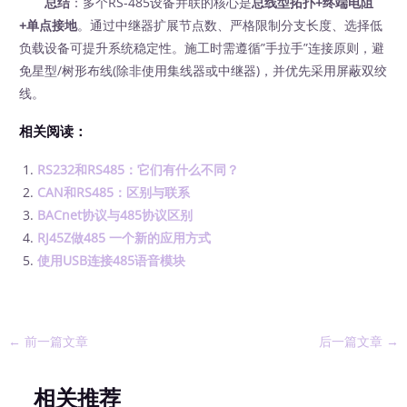
总结
：多个RS-485设备并联的核心是
总线型拓扑+终端电阻
+单点接地
。通过中继器扩展节点数、严格限制分支长度、选择低
负载设备可提升系统稳定性。施工时需遵循”手拉手”连接原则，避
免星型/树形布线(除非使用集线器或中继器)，并优先采用屏蔽双绞
线。
相关阅读：
RS232和RS485：它们有什么不同？
CAN和RS485：区别与联系
BACnet协议与485协议区别
RJ45Z做485 一个新的应用方式
使用USB连接485语音模块
←
前一篇文章
后一篇文章
→
相关推荐