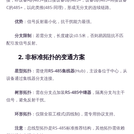
C的485+，以此类推(485-同理)，形成无分支的连续链路。
优势
：信号反射最小化，抗干扰能力最强。
分支限制
：若需分支，长度建议≤0.5米，否则易因阻抗不匹
配引发信号反射。
2. 非标准拓扑的变通方案
星型拓扑
：需使用
RS-485集线器
(Hub)，主设备位于中心，从
设备通过集线器分支连接。
树形拓扑
：需在分支点加装
RS-485中继器
，隔离分支与主干
信号，避免反射干扰。
环形拓扑
：仅限全双工模式(四线制)，需专用协议支持。
注意
：总线型拓扑是RS-485标准推荐结构，其他拓扑需依赖