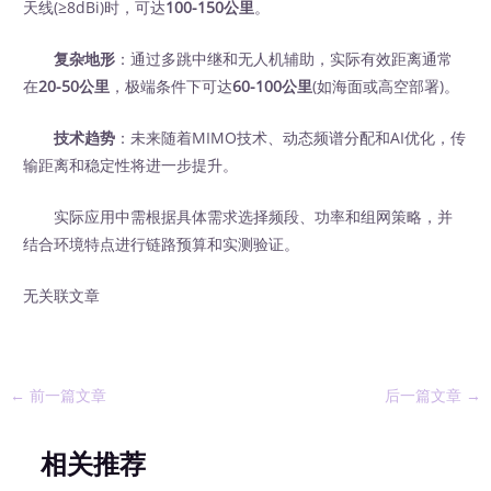
天线(≥8dBi)时，可达
100-150公里
。
复杂地形
：通过多跳中继和无人机辅助，实际有效距离通常
在
20-50公里
，极端条件下可达
60-100公里
(如海面或高空部署)。
技术趋势
：未来随着MIMO技术、动态频谱分配和AI优化，传
输距离和稳定性将进一步提升。
实际应用中需根据具体需求选择频段、功率和组网策略，并
结合环境特点进行链路预算和实测验证。
无关联文章
←
前一篇文章
后一篇文章
→
相关推荐