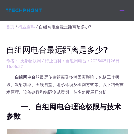
跳
MAIN
至
MEN
内
容
首页
行业百科
自组网电台最远距离是多少?
自组网电台最远距离是多少?
作者：
技象物联网
/
行业百科
/
自组网电台
/
2025年5月26日
16:06:32
自组网电台
的最远传输距离受多种因素影响，包括工作频
段、发射功率、天线增益、地形环境及组网方式等。以下结合技
术原理、设备参数和实际测试案例，从多角度展开分析：
一、自组网电台理论极限与技术
参数