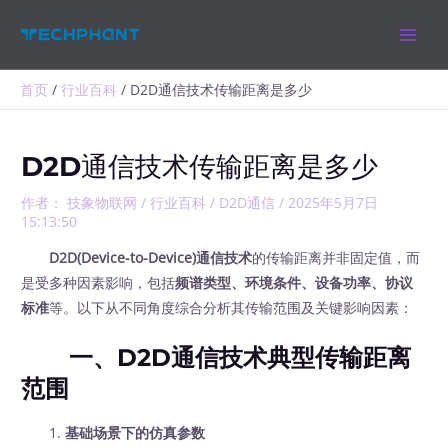
跳
MAIN
至
MEN
内
容
首页
行业百科
D2D通信技术传输距离是多少
D2D通信技术传输距离是多少
作者：
技象物联网
/
行业百科
/
D2D通信
/
2025年5月7日
15:13:50
D2D(Device-to-Device)通信技术
的传输距离并非固定值，而
是受多种因素影响，包括
频谱类型、环境条件、设备功率、协议
标准
等。以下从不同角度综合分析其传输范围及关键影响因素：
一、D2D通信技术典型传输距离
范围
1.
基础场景下的仿真参数