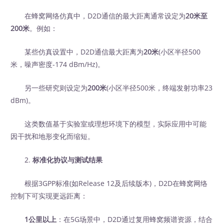
在蜂窝网络仿真中，D2D通信的最大距离通常设定为
20米至
200米
。例如：
某些仿真设置中，D2D通信最大距离为
20米
(小区半径500
米，噪声密度-174 dBm/Hz)。
另一些研究则设定为
200米
(小区半径500米，终端发射功率23
dBm)。
这类数值基于实验室或理想环境下的模型，实际应用中可能
因干扰和地形变化而缩短。
2.
标准化协议与测试结果
根据3GPP标准(如Release 12及后续版本)，D2D在蜂窝网络
控制下可实现更远距离：
1公里以上
：在5G场景中，D2D通过复用蜂窝频谱资源，结合