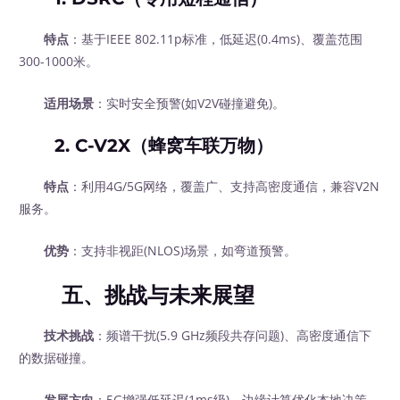
特点
：基于IEEE 802.11p标准，低延迟(0.4ms)、覆盖范围
300-1000米。
适用场景
：实时安全预警(如V2V碰撞避免)。
2.
C-V2X（蜂窝车联万物）
特点
：利用4G/5G网络，覆盖广、支持高密度通信，兼容V2N
服务。
优势
：支持非视距(NLOS)场景，如弯道预警。
五、挑战与未来展望
技术挑战
：频谱干扰(5.9 GHz频段共存问题)、高密度通信下
的数据碰撞。
发展方向
：5G增强低延迟(1ms级)、边缘计算优化本地决策。