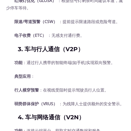
红绿灯优化（GLOSA）
：根据信号灯剩余时间建议车速，减
少停车等待。
限速/弯道预警（CSW）
：提前提示限速路段或危险弯道。
电子收费（ETC）
：无感支付通行费。
3.
车与行人通信（V2P）
功能
：通过行人携带的智能终端(如手机)实现双向预警。
典型应用
：
行人横穿预警
：在视线受阻时提示驾驶员行人位置。
弱势群体保护（VRUS）
：为残障人士提供额外的安全警示。
4.
车与网络通信（V2N）
功能
：连接云端平台，获取实时交通数据和服务。