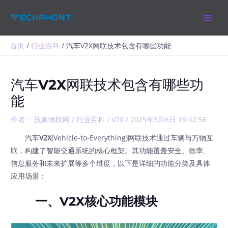
跳
MAIN
至
MEN
内
容
首页
行业百科
汽车V2X网联技术包含有哪些功能
汽车V2X网联技术包含有哪些功
能
作者：
技象物联网
/
行业百科
/
V2X
/
2025年5月6日 16:42:56
汽车
V2X
(Vehicle-to-Everything)网联技术通过车辆与万物互
联，构建了智能交通系统的核心框架。其功能覆盖安全、效率、
信息服务和未来扩展等多个维度，以下是详细的功能分类及具体
应用场景：
一、V2X​​​​​​​核心功能模块