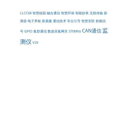
LLCC68
智慧校园
融合通信
智慧环保
智能抄表
无线传输
探
测器
电子界桩
新基建
通信技术
车位引导
智慧安防
射频信
监
CAN通信
号
GPIO
集群通信
数据采集网关
370MHz
测仪
V2X