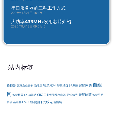
串口服务器的三种工作方式
2026年4月21日 16:47:10
大功率433MHz发射芯片介绍
2025年8月12日 09:51:40
站内标签
自组
智慧水利
智能网关
遥控器
物理层
智慧港口
智慧农业案例
BA系统
网
智慧能源
CRC
无线信号
智慧校园
LoRa基站
工业级无线路由器
智慧照明
无线电
通讯接口
案例
会话层
USRP
智能锁