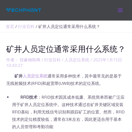
跳
MAIN
至
MEN
内
容
首页
行业百科
矿井人员定位通常采用什么系统？
矿井人员定位通常采用什么系统？
作者：
技象物联网
/
行业百科
/
人员定位系统
/
2025年1月15日
10:43:27
矿井
人员定位系统
通常采用多种技术，其中最常见的是基于
无线射频技术(RFID)和超宽带(UWB)技术的定位系统。
RFID技术
：RFID技术因其成本低廉、系统简单而被广泛应
用于矿井人员定位系统中。这种技术通过在矿井关键区域安装
RFID基站，利用无线信号识别和跟踪矿工的位置。然而，RFID
技术的定位精度较低，通常在3米左右，因此更适合用于基本
的人员管理和考勤功能