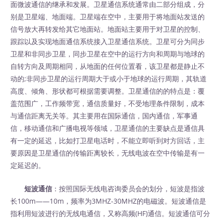
面微波通信的继承和发展。卫星通信系统通常由二部分组成，分
别是卫星端、地面端。卫星端在空中，主要用于将地面站发送的
信号放大再转发给其它地面站。地面站主要用于对卫星的控制、
跟踪以及实现地面通信系统接入卫星通信系统。卫星可分为同步
卫星和非同步卫星，同步卫星在空中的运行方向和周期与地球的
自转方向及周期相同，从地面的任何位置看，该卫星都是静止不
动的;非同步卫星的运行周期大于或小于地球的运行周期，其轨道
高度、倾角、形状都可根据需要调整。卫星通信的的特点是：覆
盖范围广，工作频带宽，通信质量好，不受地理条件限制，成本
与通信距离无关等。其主要用在国际通信，国内通信，军事通
信，移动通信和广播电视等领域，卫星通信的主要缺点是通信具
有一定的延迟，比如打卫星电话时，不能立即听到对方回话，主
要原因是卫星通信的传输距离较长，无线电波在空中传输是有一
定延迟的。
短波通信
：按照国际无线电咨询委员会的划分，短波是指波
长100m——10m，频率为3MHZ-30MHZ的电磁波。短波通信是
指利用短波进行的无线电通信，又称高频(HF)通信。短波通信可分