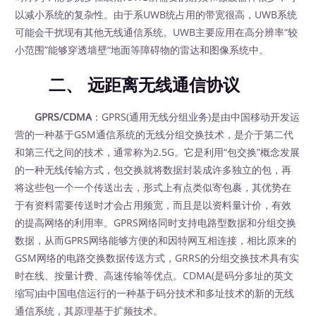
以减小系统的复杂性。由于系UWB统占用的带宽很高，UWB系统
可能会干扰现有其他无线通信系统。UWB主要应用在高分辨率“较
小范围”能够穿透墙壁“地面等障碍物的雷达和图像系统中。
二、 远距离无线通信协议
GPRS/CDMA
：GPRS(通用无线分组业务)是由中国移动开发运
营的一种基于GSM通信系统的无线分组交换技术，是介于第二代
和第三代之间的技术，通常称为2.5G。它是利用“包交换”概念发展
的一种无线传输方式，包交换就将数据封装成许多独立的包，再
将这些包一个一个传送出去，形式上有点类似寄包裹，其优势在
于有资料需要传送时才会占用频宽，而且是以资料量计价，有效
的提高网络的利用率。GPRS网络同时支持电路型数据和分组交换
数据，从而GPRS网络能够方便的和因特网互相连接，相比原来的
GSM网络的电路交换数据传送方式，GRRS的分组交换技术具有实
时在线、按量计费、高速传输等优点。CDMA(是码分多址的英文
缩写)由中国电信运行的一种基于码分技术和多址技术的新的无线
通信系统，其原理基于扩频技术。