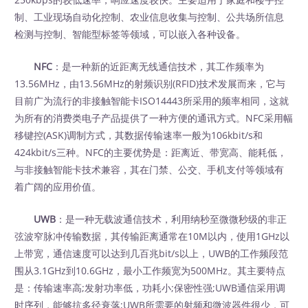
制、工业现场自动化控制、农业信息收集与控制、公共场所信息
检测与控制、智能型标签等领域，可以嵌入各种设备。
NFC
：是一种新的近距离无线通信技术，其工作频率为
13.56MHz，由13.56MHz的射频识别(RFID)技术发展而来，它与
目前广为流行的非接触智能卡ISO14443所采用的频率相同，这就
为所有的消费类电子产品提供了一种方便的通讯方式。NFC采用幅
移键控(ASK)调制方式，其数据传输速率一般为106kbit/s和
424kbit/s三种。NFC的主要优势是：距离近、带宽高、能耗低，
与非接触智能卡技术兼容，其在门禁、公交、手机支付等领域有
着广阔的应用价值。
UWB
：是一种无载波通信技术，利用纳秒至微微秒级的非正
弦波窄脉冲传输数据，其传输距离通常在10M以内，使用1GHz以
上带宽，通信速度可以达到几百兆bit/s以上，UWB的工作频段范
围从3.1GHz到10.6GHz，最小工作频宽为500MHz。其主要特点
是：传输速率高;发射功率低，功耗小;保密性强;UWB通信采用调
时序列，能够抗多径衰落;UWB所需要的射频和微波器件很少，可