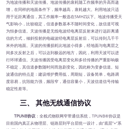
为地波传播和天波传播。地波传播的衰耗随工作频率的升高而递
增，在同样的地面条件下，频率越高，衰耗越大。利用地波只适
用于近距离通信，其工作频率一般选在5MHZ以下。地波传播受天
气影响小，比较稳定，信道参数基本不随时间变化，故信道可视
为恒参信道。天波传播是无线电波经电离层反射来进行远距离通
信的方式，倾斜投射的电磁波经电离层反射后，可以传到几千千
米外的地面。天波的传播损耗比地波小得多，经地面与电离层之
间多次反射之后，可以达到极远的地方，因此，利用天波可以进
行环球通信。天波传播因受电离层变化和多径传播的严重影响极
不稳定，其信道参数随时间而急剧变化，因此称为变参信道。短
波通信的特点是：建设维护费用低，周期短，设备简单，电路调
度容易，抗毁能力强，频段窄，通信容量小，天波信道信号传输
稳定性差等。
三、 其他无线通信协议
TPUNB协议
：全栈式物联网窄带通信系统，TPUNB®协议是
目前国内真正从物理层、链路层到平台层统一设计，由“底层”+“系