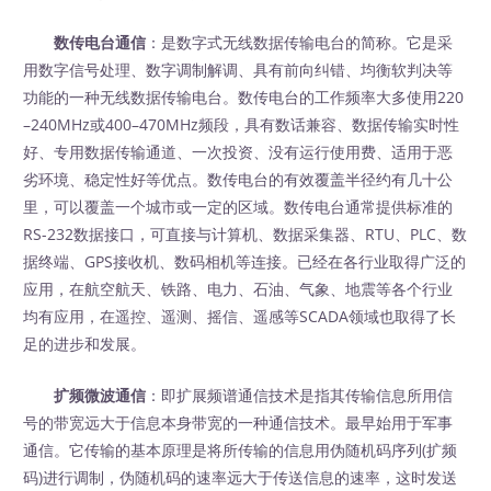
数传电台通信
：是数字式无线数据传输电台的简称。它是采
用数字信号处理、数字调制解调、具有前向纠错、均衡软判决等
功能的一种无线数据传输电台。数传电台的工作频率大多使用220
–240MHz或400–470MHz频段，具有数话兼容、数据传输实时性
好、专用数据传输通道、一次投资、没有运行使用费、适用于恶
劣环境、稳定性好等优点。数传电台的有效覆盖半径约有几十公
里，可以覆盖一个城市或一定的区域。数传电台通常提供标准的
RS-232数据接口，可直接与计算机、数据采集器、RTU、PLC、数
据终端、GPS接收机、数码相机等连接。已经在各行业取得广泛的
应用，在航空航天、铁路、电力、石油、气象、地震等各个行业
均有应用，在遥控、遥测、摇信、遥感等SCADA领域也取得了长
足的进步和发展。
扩频微波通信
：即扩展频谱通信技术是指其传输信息所用信
号的带宽远大于信息本身带宽的一种通信技术。最早始用于军事
通信。它传输的基本原理是将所传输的信息用伪随机码序列(扩频
码)进行调制，伪随机码的速率远大于传送信息的速率，这时发送