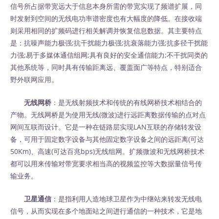
信号所占据带宽远大于信息本身所需的带宽实现了频谱扩展，同
时发射到空间的无线电功率谱密度也有大幅度的降低。在接收端
则采用相同的扩频码进行相关解调并恢复信息数据。其主要特点
是：抗噪声能力极强;抗干扰能力极强;抗衰落能力强;抗多径干扰能
力强;易于多媒体通信组网;具有良好的安全通信能力;不干扰同类的
其他系统等，同时具有传输距离远、覆盖面广等特点，特别适合
野外联网应用。
无线网桥
：是无线射频技术和传统的有线网桥技术相结合的
产物。无线网桥是为使用无线(微波)进行远距离数据传输的点对点
网间互联而设计。它是一种在链路层实现LAN互联的存储转发设
备，可用于固定数字设备与其他固定数字设备之间的远距离(可达
50Km)、高速(可达百兆bps)无线组网。扩频微波和无线网桥技术
都可以用来传输对带宽要求相当高的视频监控等大数据量信号传
输业务。
卫星通信
：是指利用人造地球卫星作为中继站来转发无线电
信号，从而实现在多个地面站之间进行通信的一种技术，它是地