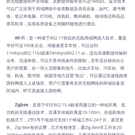
的无线数据和声音传输，其数据传输带宽可达1Mbps。蓝牙技术
可以广泛应用于局域网络中各类数据及语音设备，如PC、拨号网
络、笔记本电脑、打印机、传真机、数码相机、移动电话和高品
质耳机等，实现各类设备之间随时随地进行通信。
Wi-Fi
：是一种基于802.11协议的无线局域网接入技术，覆盖
半径可达100米左右，传输速度非常快，可以达到
11mbps(802.11b)或者54mbps(802.11.a)，适合高速数据传输的
业务。无须布线，可以不受布线条件的限制，非常适合移动办公
用户的需要。在一些人员密集的地方，比如火车站、汽车站、商
场、机场、图书馆、校园等地方设置“热点”，可以通过高速线路将
因特网接入上述场所。用户只需要将支持无线网络的终端设备该
区域内，即可高速接入因特网。
Zigbee
：是基于IEEE802.15.4标准而建立的一种短距离、低
功耗的无线通信技术，其通常传输距离是10-100m。在低耗电待
机模式下，2节5号干电池可支持1个终端工作6-24个月，甚至更
长。Zig-Bee免协议费，芯片价格便宜，通Zig-Bee常工作在20-
250kbps的较低速率，响应速度较快。主要适用于家庭和楼宇控