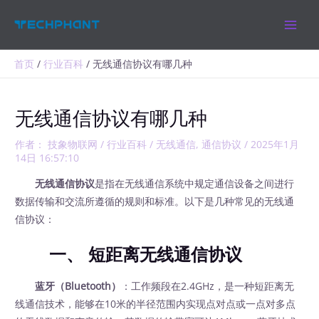
跳
MAIN
至
MEN
内
容
首页
行业百科
无线通信协议有哪几种
无线通信协议有哪几种
作者：
技象物联网
/
行业百科
/
无线通信
,
通信协议
/
2025年1月
14日 16:57:10
无线通信协议
是指在无线通信系统中规定通信设备之间进行
数据传输和交流所遵循的规则和标准。以下是几种常见的无线通
信协议：
一、 短距离无线通信协议
蓝牙（Bluetooth）
：工作频段在2.4GHz，是一种短距离无
线通信技术，能够在10米的半径范围内实现点对点或一点对多点