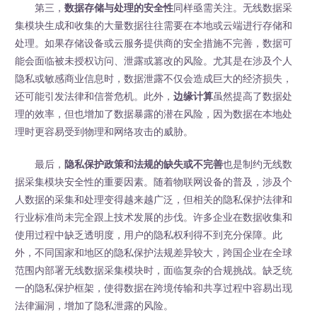
第三，
数据存储与处理的安全性
同样亟需关注。无线数据采
集模块生成和收集的大量数据往往需要在本地或云端进行存储和
处理。如果存储设备或云服务提供商的安全措施不完善，数据可
能会面临被未授权访问、泄露或篡改的风险。尤其是在涉及个人
隐私或敏感商业信息时，数据泄露不仅会造成巨大的经济损失，
还可能引发法律和信誉危机。此外，
边缘计算
虽然提高了数据处
理的效率，但也增加了数据暴露的潜在风险，因为数据在本地处
理时更容易受到物理和网络攻击的威胁。
最后，
隐私保护政策和法规的缺失或不完善
也是制约无线数
据采集模块安全性的重要因素。随着物联网设备的普及，涉及个
人数据的采集和处理变得越来越广泛，但相关的隐私保护法律和
行业标准尚未完全跟上技术发展的步伐。许多企业在数据收集和
使用过程中缺乏透明度，用户的隐私权利得不到充分保障。此
外，不同国家和地区的隐私保护法规差异较大，跨国企业在全球
范围内部署无线数据采集模块时，面临复杂的合规挑战。缺乏统
一的隐私保护框架，使得数据在跨境传输和共享过程中容易出现
法律漏洞，增加了隐私泄露的风险。