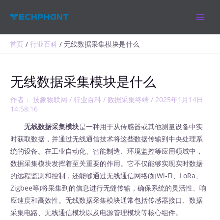
跳
MAIN
至
MEN
内
容
首页
行业百科
无线数据采集模块是什么
无线数据采集模块是什么
作者：
技象物联网
/
行业百科
/
数据采集终端
/
2025年1月14日
14:58:16
无线数据采集模块
是一种用于从传感器或其他测量设备中实
时获取数据，并通过无线通信技术将这些数据传输到中央处理系
统的设备。在工业自动化、智能制造、环境监控等应用领域中，
数据采集模块发挥着至关重要的作用。它不仅能够实现实时数据
的远程监测和控制，还能够通过无线通信网络(如Wi-Fi、LoRa、
Zigbee等)将采集到的信息进行无缝传输，确保系统的灵活性、响
应速度和高效性。无线数据采集模块通常包括传感器接口、数据
采集电路、无线通信模块以及电源管理模块等核心组件。