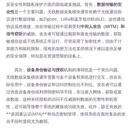
其安全性和隐私保护方面仍面临诸多挑战。首先，
数据传输的安
全性
是一个主要问题。无线数据采集模块通常依赖于无线通信协
议进行数据传输，如Zigbee、LoRa和蓝牙低功耗(BLE)。这些通信
协议虽然便捷，但在传输过程中容易受到
中间人攻击（MITM）和
信号窃听
的威胁。攻击者可能通过截获和篡改传输的数据，获取
敏感信息或干扰系统正常运行。尽管采用了加密技术，但由于计
算能力和能耗限制，现有的加密方法在某些情况下难以提供足够
的安全保障，特别是在资源受限的设备上。
其次，
设备身份验证与授权
机制的薄弱也是一个突出问题。
无线数据采集模块通常需要与多个设备和系统进行交互，但在实
际应用中，设备身份验证和访问控制往往不到位。攻击者可以通
过伪造设备身份或利用弱密码等手段，非法接入网络，获取或篡
改数据。这种未经授权的访问不仅威胁到数据的完整性和机密
性，还可能导致整个系统的瘫痪或功能失效。此外，缺乏有效的
**多因素认证(MFA)**和动态密钥管理，使得系统在面对复杂的攻
击手段时显得尤为脆弱。