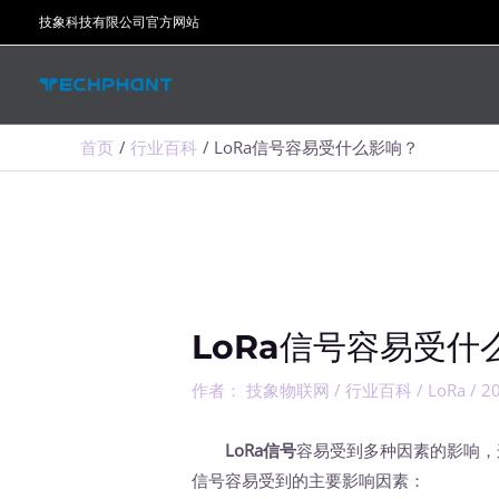
跳
技象科技有限公司官方网站
至
内
容
首页
行业百科
LoRa信号容易受什么影响？
LoRa信号容易受什
作者：
技象物联网
/
行业百科
/
LoRa
/
2
LoRa信号
容易受到多种因素的影响，
信号容易受到的主要影响因素：