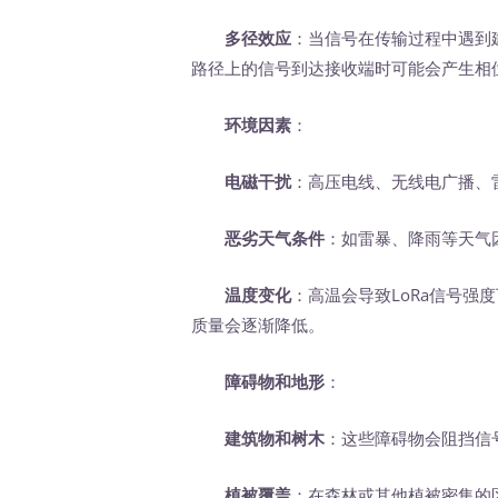
多径效应
：当信号在传输过程中遇到
路径上的信号到达接收端时可能会产生相
环境因素
：
电磁干扰
：高压电线、无线电广播、雷
恶劣天气条件
：如雷暴、降雨等天气
温度变化
：高温会导致LoRa信号
质量会逐渐降低。
障碍物和地形
：
建筑物和树木
：这些障碍物会阻挡信
植被覆盖
：在森林或其他植被密集的