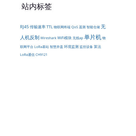
站内标签
无
RJ45
传输速率
TTL
遥测
智能仓储
物联网终端
QoS
单片机
人机反制
WiFi模块
物
Wireshark
无线ap
环境监测
算法
联网平台
LoRa基站
智慧井盖
监控设备
LoRa通信
CH9121