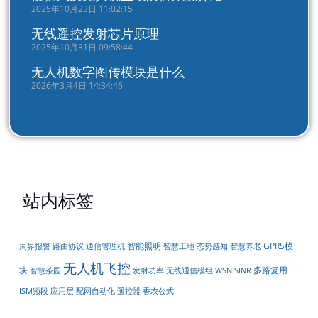
2025年10月23日 11:02:15
无线遥控发射芯片原理
2025年10月31日 09:58:44
无人机数字图传模块是什么
2026年3月4日 14:34:46
站内标签
智能照明
GPRS模
周界报警
路由协议
通信管理机
智慧工地
态势感知
智慧养老
无人机飞控
块
多路复用
无线通信模组
智慧茶园
发射功率
WSN
SINR
配网自动化
遥控器
ISM频段
应用层
香农公式