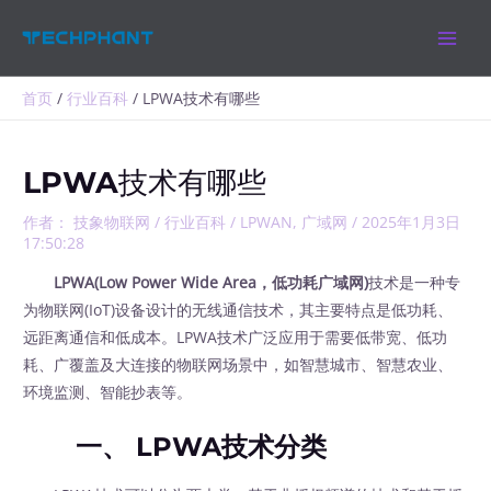
跳
MAIN
至
MEN
内
容
首页
行业百科
LPWA技术有哪些
LPWA技术有哪些
作者：
技象物联网
/
行业百科
/
LPWAN
,
广域网
/
2025年1月3日
17:50:28
LPWA(Low Power Wide Area，低功耗广域网)
技术是一种专
为物联网(IoT)设备设计的无线通信技术，其主要特点是低功耗、
远距离通信和低成本。LPWA技术广泛应用于需要低带宽、低功
耗、广覆盖及大连接的物联网场景中，如智慧城市、智慧农业、
环境监测、智能抄表等。
一、 LPWA技术分类