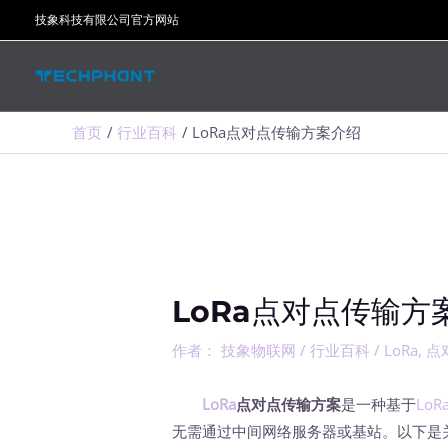
跳
技象科技有限公司官方网站
至
内
容
首页
行业百科
LoRa点对点传输方案介绍
LoRa点对点传输方
作者：
技象物联网
/
行业百科
/
LoRa
,
点
LoRa
点对点传输方案
是一种基于
Lo
无需通过中间网络服务器或基站。以下是关