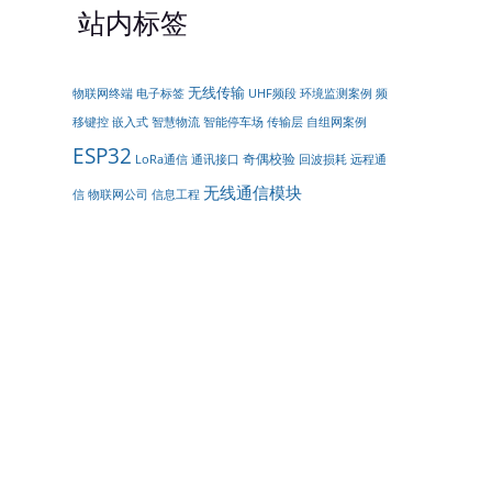
站内标签
无线传输
物联网终端
电子标签
UHF频段
环境监测案例
频
嵌入式
智能停车场
传输层
移键控
智慧物流
自组网案例
ESP32
奇偶校验
LoRa通信
通讯接口
回波损耗
远程通
无线通信模块
信
物联网公司
信息工程