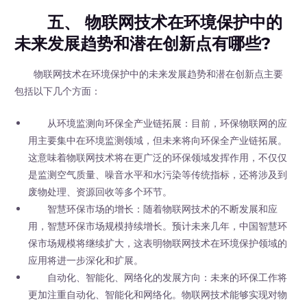
五、 物联网技术在环境保护中的
未来发展趋势和潜在创新点有哪些?
物联网技术在环境保护中的未来发展趋势和潜在创新点主要
包括以下几个方面：
从环境监测向环保全产业链拓展：目前，环保物联网的应
用主要集中在环境监测领域，但未来将向环保全产业链拓展。
这意味着物联网技术将在更广泛的环保领域发挥作用，不仅仅
是监测空气质量、噪音水平和水污染等传统指标，还将涉及到
废物处理、资源回收等多个环节。
智慧环保市场的增长：随着物联网技术的不断发展和应
用，智慧环保市场规模持续增长。预计未来几年，中国智慧环
保市场规模将继续扩大，这表明物联网技术在环境保护领域的
应用将进一步深化和扩展。
自动化、智能化、网络化的发展方向：未来的环保工作将
更加注重自动化、智能化和网络化。物联网技术能够实现对物