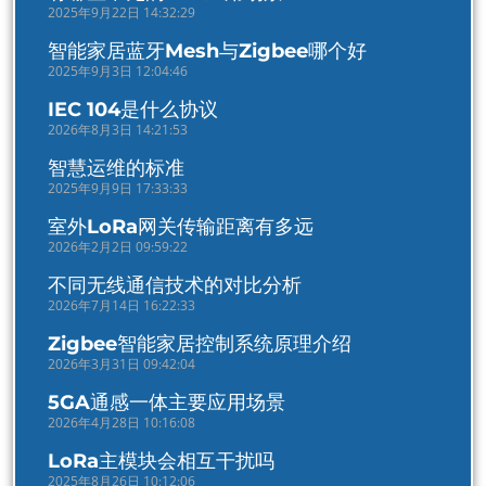
2025年9月22日 14:32:29
智能家居蓝牙Mesh与Zigbee哪个好
2025年9月3日 12:04:46
IEC 104是什么协议
2026年8月3日 14:21:53
智慧运维的标准
2025年9月9日 17:33:33
室外LoRa网关传输距离有多远
2026年2月2日 09:59:22
不同无线通信技术的对比分析
2026年7月14日 16:22:33
Zigbee智能家居控制系统原理介绍
2026年3月31日 09:42:04
5GA通感一体主要应用场景
2026年4月28日 10:16:08
LoRa主模块会相互干扰吗
2025年8月26日 10:12:06