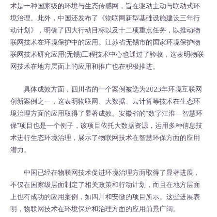
术是一种国家级的环境与生态传感网，旨在驱动主动与联动式环
境治理。此外，中国还发布了《物联网新型基础设施建设三年行
动计划》，明确了四大行动目标以及十二项重点任务，以推动物
联网技术在环境保护中的应用。江苏省无锡市的国家环境保护物
联网技术研究应用(无锡)工程技术中心也通过了验收，这表明物联
网技术在地方层面上的应用和推广也在积极推进。
具体成效方面，四川省的一个案例被选为2023年环境互联网
创新案例之一，这表明物联网、大数据、云计算等技术在生态环
境治理方面的应用取得了显著成效。安徽省的“数字江淮—智慧环
保”项目也是一个例子，该项目依托大数据资源，运用多种信息技
术进行生态环境治理，展示了物联网技术在智慧环保方面的应用
潜力。
中国已经在物联网技术促进环境治理方面取得了显著进展，
不仅在国家级层面制定了相关政策和行动计划，而且在地方层面
上也有成功的应用案例，如四川和安徽的项目所示。这些进展表
明，物联网技术在环境保护和治理方面的应用前景广阔。