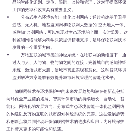
品的智能化识别、定位、跟踪、监控和管理，这对于提高环保
工作的效率和效果具有重要意义。
分布式生态环境智能一体化监测网络：通过构建基于卫星
遥感、无人机、地基监测网和物联网大数据的“空天地人一体、
感联知”监测网络，可以实现对生态环境的全面、实时监测。这
种监测网络能够为科学决策提供精准支撑，是环保物联网技术
发展的一个重要方向。
万物互联的城市感知神经系统：在物联网的新维度下，通
过人与人、人与物、物与物之间的连接，完善城市的感知神经
系统，激活城市大脑，使城市真正实现智慧化。这种智慧环境
监测解决方案能够有效提升城市环境管理的智能化水平。
物联网技术在环境保护中的未来发展趋势和潜在创新点包括
向环保全产业链的拓展、智慧环保市场的持续增长、自动化、智
能化、网络化的发展方向、分布式生态环境智能一体化监测网络
的构建以及万物互联的城市感知神经系统的完善。这些发展趋势
和创新点将共同推动环保物联网技术的进步和应用，为环境保护
工作带来更多的可能性和机遇。