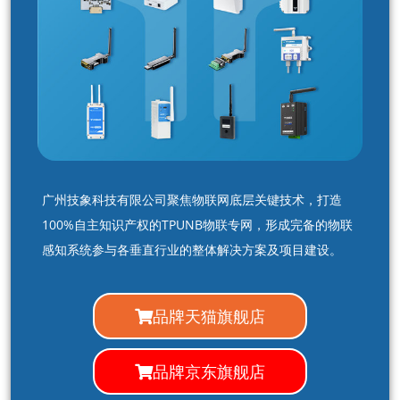
广州技象科技有限公司聚焦物联网底层关键技术，打造
100%自主知识产权的TPUNB物联专网，形成完备的物联
感知系统参与各垂直行业的整体解决方案及项目建设。
品牌天猫旗舰店
品牌京东旗舰店