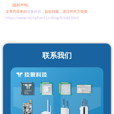
[版权声明]
文章内容来自
技象科技
，如欲转载，请注明本文链接:
https://www.techphant.cn/blog/91688.html
联系我们