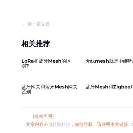
←
前一篇文章
相关推荐
LoRa和蓝牙Mesh的区
无线mesh就是中继
别?
蓝牙网关和蓝牙Mesh网关
蓝牙Mesh和Zigbee
区别
[版权声明]
文章内容来自
技象科技
，如欲转载，请注明本文链接:
h