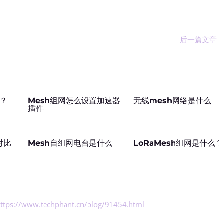
后一篇文章
吗？
Mesh组网怎么设置加速器
无线mesh网络是什么
插件
对比
Mesh自组网电台是什么
LoRaMesh组网是什么
ttps://www.techphant.cn/blog/91454.html