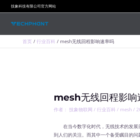
跳
技象科技有限公司官方网站
至
内
容
首页
行业百科
mesh无线回程影响速率吗
mesh无线回程影响
作者：
技象物联网
/
行业百科
/
mesh
/
2
在当今数字化时代，无线技术的发展日新
到人们的关注。而其中一个备受瞩目的问