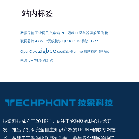
站内标签
数据传输
远程IO
采集器
工业网关
气象站
PLL
融合通信
物
433MHz无线模块
联网芯片
QPSK
CSMA协议
USRP
zigbee
OpenClaw
cpe路由器
snmp
智慧粮库
智能配
点对点
电房
UHF频段
技象科技成立于2018年，专注于物联网的核心技术开
发，推出了拥有完全自主知识产权的TPUNB物联专网技
术，构建了完整的物联感知系统。参与多个领域的物联