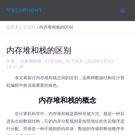
跳
MAIN
至
MEN
内
容
首页
行业百科
内存堆和栈的区别
内存堆和栈的区别
作者：
技象物联网
/
行业百科
/
电子技术
/
2024年1月3日
19:31:58
本文将探讨内存堆和栈之间的区别，这两种数据结构在计算
机编程中扮演着重要的角色。
内存堆和栈的概念
在计算机科学中，内存堆和栈是两种存储方式。栈是一种后
进先出的数据结构，它的内存分配规则是按照地址的先后顺序进
行分配。而堆是一种不规则的内存块，数据的存储和释放顺序并