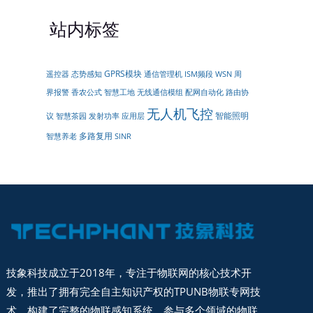
站内标签
GPRS模块
遥控器
周
态势感知
通信管理机
ISM频段
WSN
界报警
无线通信模组
配网自动化
香农公式
智慧工地
路由协
无人机飞控
智能照明
议
智慧茶园
发射功率
应用层
多路复用
智慧养老
SINR
技象科技成立于2018年，专注于物联网的核心技术开
发，推出了拥有完全自主知识产权的TPUNB物联专网技
术，构建了完整的物联感知系统。参与多个领域的物联