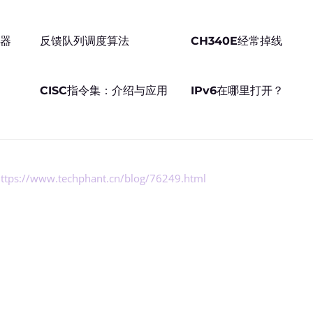
算器
反馈队列调度算法
CH340E经常掉线
CISC指令集：介绍与应用
IPv6在哪里打开？
ttps://www.techphant.cn/blog/76249.html