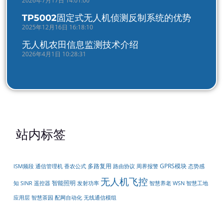
2026年7月17日 14:01:00
TP5002固定式无人机侦测反制系统的优势
2025年12月16日 16:18:10
无人机农田信息监测技术介绍
2026年4月1日 10:28:31
站内标签
多路复用
GPRS模块
周界报警
ISM频段
通信管理机
香农公式
路由协议
态势感
无人机飞控
智能照明
遥控器
知
SINR
发射功率
智慧养老
WSN
智慧工地
配网自动化
无线通信模组
应用层
智慧茶园