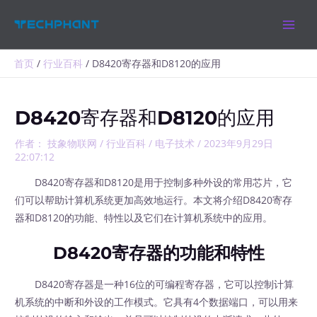
跳
MAIN
至
MEN
内
容
首页
行业百科
D8420寄存器和D8120的应用
D8420寄存器和D8120的应用
作者：
技象物联网
/
行业百科
/
电子技术
/
2023年9月29日
22:07:12
D8420寄存器和D8120是用于控制多种外设的常用芯片，它
们可以帮助计算机系统更加高效地运行。本文将介绍D8420寄存
器和D8120的功能、特性以及它们在计算机系统中的应用。
D8420寄存器的功能和特性
D8420寄存器是一种16位的可编程寄存器，它可以控制计算
机系统的中断和外设的工作模式。它具有4个数据端口，可以用来