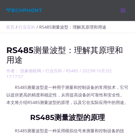
跳
MAIN
至
MEN
内
容
首页
行业百科
RS485测量波型：理解其原理和用途
RS485测量波型：理解其原理和
用途
作者：
技象物联网
/
行业百科
/
RS485
/
2023年10月3日
17:17:57
RS485测量波型是一种用于测量和控制设备的常用技术，它可
以提供更高的精度和稳定性，从而提高设备的可靠性和安全性。
本文将介绍RS485测量波型的原理，以及它在实际应用中的用途。
RS485测量波型的原理
RS485测量波型是一种采用模拟信号来测量和控制设备的技