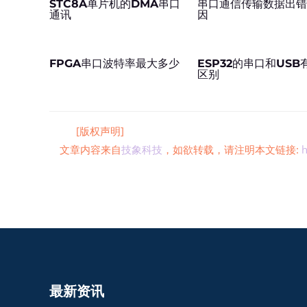
STC8A单片机的DMA串口
串口通信传输数据出
通讯
因
FPGA串口波特率最大多少
ESP32的串口和USB
区别
[版权声明]
文章内容来自
技象科技
，如欲转载，请注明本文链接:
h
最新资讯