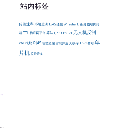
站内标签
传输速率
环境监测
LoRa通信
遥测
Wireshark
物联网终
无人机反制
TTL
算法
物联网平台
端
QoS
CH9121
单
RJ45
WiFi模块
智能仓储
智慧井盖
无线ap
LoRa基站
片机
监控设备
→