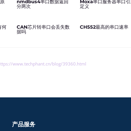
错原
nmdbus4串口数据返回
Moxa串口服务器串口引
分两次
定义
有何
CAN芯片转串口会丢失数
CH552最高的串口速率
据吗
ttps://www.techphant.cn/blog/39360.html
产品服务