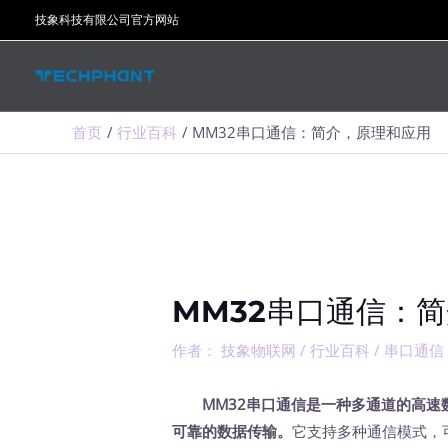
跳
技象科技有限公司官方网站
至
内
容
首页
行业百科
MM32串口通信：简介，原理和应用
MM32串口通信：
作者：
技象物联网
/
行业百科
/
串口通信
MM32串口通信是一种多通道的高
可靠的数据传输。
它支持多种通信模式，