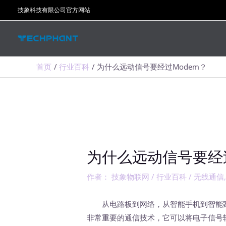
跳
技象科技有限公司官方网站
至
内
容
首页
行业百科
为什么远动信号要经过Modem？
为什么远动信号要经
作者：
技象物联网
/
行业百科
/
无线通信
从电路板到网络，从智能手机到智能家居
非常重要的通信技术，它可以将电子信号转