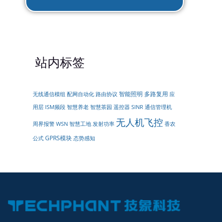
站内标签
智能照明
多路复用
无线通信模组
配网自动化
路由协议
应
遥控器
用层
ISM频段
智慧养老
智慧茶园
SINR
通信管理机
无人机飞控
周界报警
WSN
智慧工地
发射功率
香农
GPRS模块
公式
态势感知