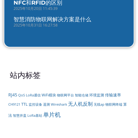
NFC和RFID的区别
2025年10月20日 11:45:39
智慧消防物联网解决方案是什么
2025年10月31日 16:27:58
站内标签
RJ45
传输速率
WiFi模块
环境监测
LoRa通信
物联网平台
智能仓储
QoS
无人机反制
TTL
算
遥测
CH9121
监控设备
Wireshark
无线ap
物联网终端
单片机
法
智慧井盖
LoRa基站