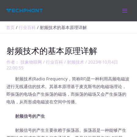
跳
MAIN
至
MEN
内
容
首页
行业百科
射频技术的基本原理详解
射频技术的基本原理详解
作者：
技象物联网
/
行业百科
/
射频技术
/
2023年10月4日
22:00:55
射频技术(Radio Frequency，简称RF)是一种利用高频电磁波
进行无线通信的技术。其基本原理基于麦克斯韦的电磁场理论，
即振荡的电场会产生振荡的磁场，而振荡的磁场又会产生振荡的
电场，从而形成电磁波在空间中传播。
射频信号的产生
射频信号的产生主要依赖于振荡器。振荡器是一种能够产生