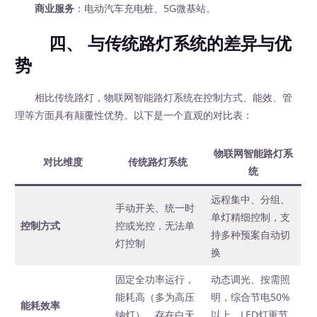
商业服务
：电动汽车充电桩、5G微基站。
四、 与传统路灯系统的差异与优
势
相比传统路灯，物联网智能路灯系统在控制方式、能效、管
理等方面具有颠覆性优势。以下是一个直观的对比表：
物联网智能路灯系
对比维度
传统路灯系统
统
远程集中、分组、
手动开关、统一时
单灯精细控制，支
控制方式
控或光控，无法单
持多种预案自动切
灯控制
换
固定全功率运行，
动态调光、按需照
能耗高（多为高压
明，综合节电50%
能耗效率
钠灯），存在白天
以上，LED灯更节