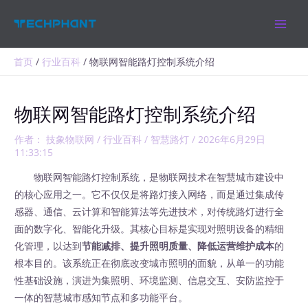
跳
MAIN
至
MEN
内
容
首页
行业百科
物联网智能路灯控制系统介绍
物联网智能路灯控制系统介绍
作者：
技象物联网
/
行业百科
/
智慧路灯
/
2026年6月29日
11:33:15
物联网智能路灯控制系统，是物联网技术在智慧城市建设中
的核心应用之一。它不仅仅是将路灯接入网络，而是通过集成传
感器、通信、云计算和智能算法等先进技术，对传统路灯进行全
面的数字化、智能化升级。其核心目标是实现对照明设备的精细
化管理，以达到
节能减排、提升照明质量、降低运营维护成本
的
根本目的。该系统正在彻底改变城市照明的面貌，从单一的功能
性基础设施，演进为集照明、环境监测、信息交互、安防监控于
一体的智慧城市感知节点和多功能平台。