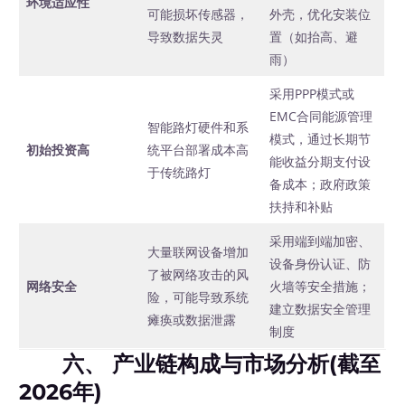
环境适应性
可能损坏传感器，
外壳，优化安装位
导致数据失灵
置（如抬高、避
雨）
采用PPP模式或
EMC合同能源管理
智能路灯硬件和系
模式，通过长期节
初始投资高
统平台部署成本高
能收益分期支付设
于传统路灯
备成本；政府政策
扶持和补贴
采用端到端加密、
大量联网设备增加
设备身份认证、防
了被网络攻击的风
网络安全
火墙等安全措施；
险，可能导致系统
建立数据安全管理
瘫痪或数据泄露
制度
六、 产业链构成与市场分析(截至
2026年)