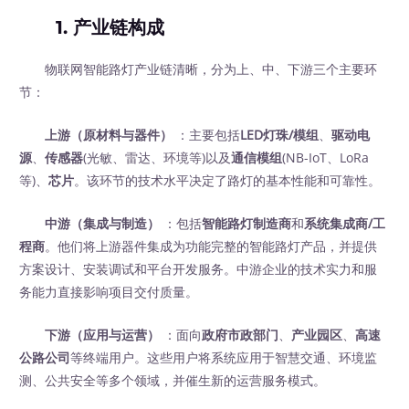
1. 产业链构成
物联网智能路灯产业链清晰，分为上、中、下游三个主要环
节：
上游（原材料与器件）
‍ ：主要包括
LED灯珠/模组
、
驱动电
源
、
传感器
(光敏、雷达、环境等)以及
通信模组
(NB-IoT、LoRa
等)、
芯片
。该环节的技术水平决定了路灯的基本性能和可靠性。
中游（集成与制造）
‍ ：包括
智能路灯制造商
和
系统集成商/工
程商
。他们将上游器件集成为功能完整的智能路灯产品，并提供
方案设计、安装调试和平台开发服务。中游企业的技术实力和服
务能力直接影响项目交付质量。
下游（应用与运营）
‍ ：面向
政府市政部门
、
产业园区
、
高速
公路公司
等终端用户。这些用户将系统应用于智慧交通、环境监
测、公共安全等多个领域，并催生新的运营服务模式。