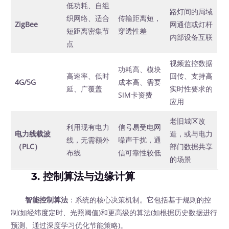
低功耗、自组
路灯间的局域
织网络、适合
传输距离短，
ZigBee
网通信或灯杆
短距离密集节
穿透性差
内部设备互联
点
视频监控数据
功耗高、模块
高速率、低时
回传、支持高
4G/5G
成本高、需要
延、广覆盖
实时性要求的
SIM卡资费
应用
老旧城区改
利用现有电力
信号易受电网
电力线载波
造，或与电力
线，无需额外
噪声干扰，通
（PLC）
部门数据共享
布线
信可靠性较低
的场景
3. 控制算法与边缘计算
智能控制算法
：系统的核心决策机制。它包括基于规则的控
制(如经纬度定时、光照阈值)和更高级的算法(如根据历史数据进行
预测、通过深度学习优化节能策略)。