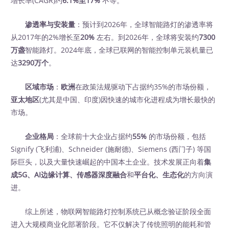
增长率(CAGR)约
6.1%至17%
不等。
渗透率与安装量
：预计到2026年，全球智能路灯的渗透率将
从2017年的2%增长至
20%
左右。到2026年，全球将安装约
7300
万盏
智能路灯。2024年底，全球已联网的智能控制单元装机量已
达
3290万个
。
区域市场
：
欧洲
在政策法规驱动下占据约35%的市场份额，
亚太地区
(尤其是中国、印度)因快速的城市化进程成为增长最快的
市场。
企业格局
：全球前十大企业占据约
55%
的市场份额，包括
Signify (飞利浦)、Schneider (施耐德)、Siemens (西门子) 等国
际巨头，以及大量快速崛起的中国本土企业。技术发展正向着
集
成5G、AI边缘计算、传感器深度融合
和
平台化、生态化
的方向演
进。
综上所述，物联网智能路灯控制系统已从概念验证阶段全面
进入大规模商业化部署阶段。它不仅解决了传统照明的能耗和管