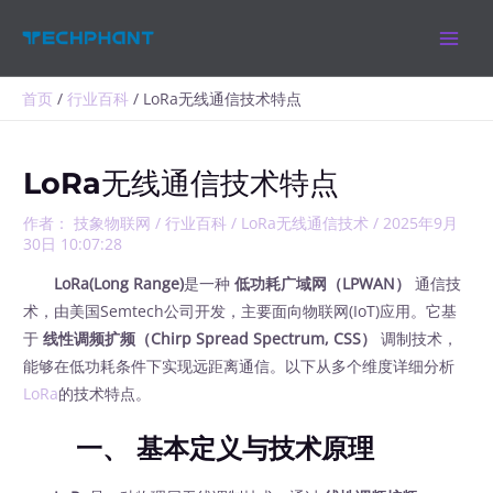
跳
MAIN
至
MEN
内
容
首页
行业百科
LoRa无线通信技术特点
LoRa无线通信技术特点
作者：
技象物联网
/
行业百科
/
LoRa无线通信技术
/
2025年9月
30日 10:07:28
LoRa(Long Range)
是一种
低功耗广域网（LPWAN）
‍ 通信技
术，由美国Semtech公司开发，主要面向物联网(IoT)应用。它基
于
线性调频扩频（Chirp Spread Spectrum, CSS）
‍ 调制技术，
能够在低功耗条件下实现远距离通信。以下从多个维度详细分析
LoRa
的技术特点。
一、
基本定义与技术原理