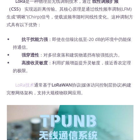
LoRa
是一种物理层无线调制技术，通过
线性调频扩频
（CSS）
‍ 实现远距离传输。其核心原理是通过线性频率调制(LFM)
生成“啁啾”(Chirp)信号，使载波频率随时间线性变化。这种调制方
式具有以下优势：
抗干扰能力强
：即使在信噪比低至-20 dB的环境中仍能保
持通信。
强穿透性
：对多径衰落和建筑物遮挡有较强抵抗力。
高接收灵敏度
：利用扩频增益提升灵敏度，接近香农定理
的极限。
LoRa技术
通常基于
LoRaWAN
协议(媒体访问控制层协议)构建
完整网络架构，支持大规模物联网应用。