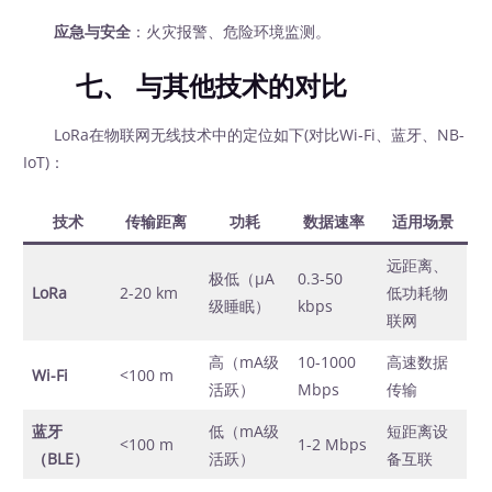
应急与安全
：火灾报警、危险环境监测。
七、
与其他技术的对比
LoRa在物联网无线技术中的定位如下(对比Wi-Fi、蓝牙、NB-
IoT)：
技术
传输距离
功耗
数据速率
适用场景
远距离、
极低（μA
0.3-50
LoRa
2-20 km
低功耗物
级睡眠）
kbps
联网
高（mA级
10-1000
高速数据
Wi-Fi
<100 m
活跃）
Mbps
传输
蓝牙
低（mA级
短距离设
<100 m
1-2 Mbps
（BLE）
活跃）
备互联