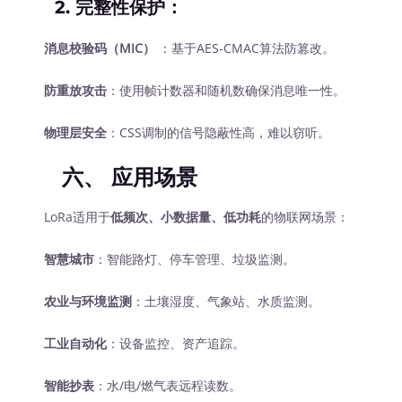
2.
完整性保护
：
消息校验码（MIC）
‍ ：基于AES-CMAC算法防篡改。
防重放攻击
：使用帧计数器和随机数确保消息唯一性。
物理层安全
：CSS调制的信号隐蔽性高，难以窃听。
六、
应用场景
LoRa适用于
低频次、小数据量、低功耗
的物联网场景：
智慧城市
：智能路灯、停车管理、垃圾监测。
农业与环境监测
：土壤湿度、气象站、水质监测。
工业自动化
：设备监控、资产追踪。
智能抄表
：水/电/燃气表远程读数。