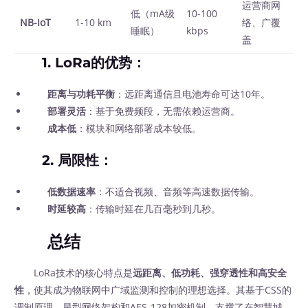
运营商网
低（mA级
10-100
NB-IoT
1-10 km
络、广覆
睡眠）
kbps
盖
1.
LoRa的优势
：
距离与功耗平衡
：远距离通信且电池寿命可达10年。
部署灵活
：基于免费频段，无需依赖运营商。
成本低
：模块和网络部署成本较低。
2.
局限性
：
低数据速率
：不适合视频、音频等高速数据传输。
时延较高
：传输时延在几百毫秒到几秒。
总结
LoRa技术的核心特点是
远距离、低功耗、强穿透性和高安全
性
，使其成为物联网中广域监测和控制的理想选择。其基于CSS的
调制原理、星型网络架构和AES-128加密机制，支撑了在智慧城