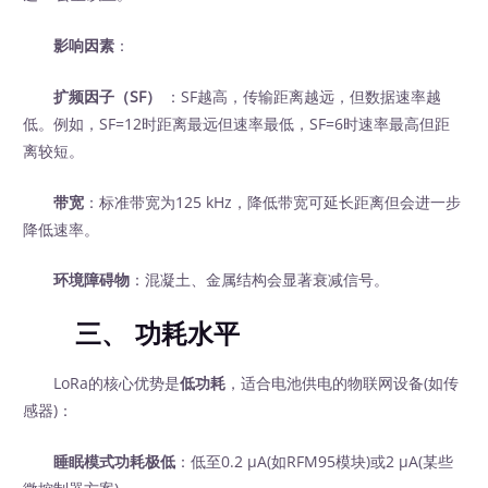
影响因素
：
扩频因子（SF）
‍ ：SF越高，传输距离越远，但数据速率越
低。例如，SF=12时距离最远但速率最低，SF=6时速率最高但距
离较短。
带宽
：标准带宽为125 kHz，降低带宽可延长距离但会进一步
降低速率。
环境障碍物
：混凝土、金属结构会显著衰减信号。
三、
功耗水平
LoRa的核心优势是
低功耗
，适合电池供电的物联网设备(如传
感器)：
睡眠模式功耗极低
：低至0.2 μA(如RFM95模块)或2 μA(某些