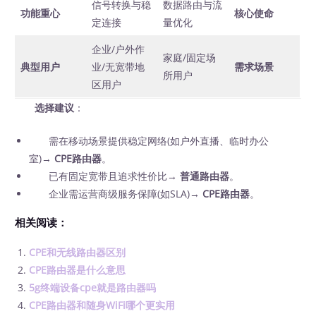
信号转换与稳
数据路由与流
功能重心
核心使命
定连接
量优化
企业/户外作
家庭/固定场
典型用户
业/无宽带地
需求场景
所用户
区用户
选择建议
：
需在移动场景提供稳定网络(如户外直播、临时办公
室)→
CPE路由器
。
已有固定宽带且追求性价比→
普通路由器
。
企业需运营商级服务保障(如SLA)→
CPE路由器
。
相关阅读：
CPE和无线路由器区别
CPE路由器是什么意思
5g终端设备cpe就是路由器吗
CPE路由器和随身WiFi哪个更实用