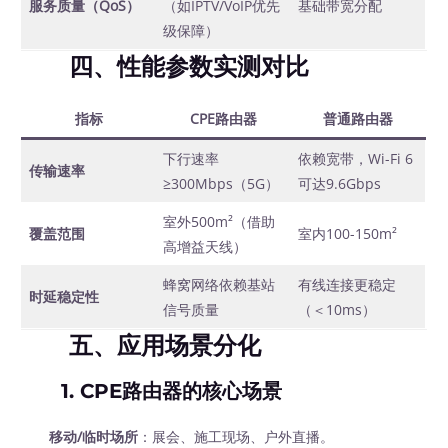
服务质量（QoS）
（如IPTV/VoIP优先
基础带宽分配
级保障）
四、性能参数实测对比
指标
CPE路由器
普通路由器
下行速率
依赖宽带，Wi-Fi 6
传输速率
≥300Mbps（5G）
可达9.6Gbps
室外500m²（借助
覆盖范围
室内100-150m²
高增益天线）
蜂窝网络依赖基站
有线连接更稳定
时延稳定性
信号质量
（＜10ms）
五、应用场景分化
1.
CPE路由器的核心场景
移动/临时场所
：展会、施工现场、户外直播。