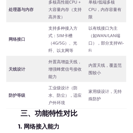
多核高性能CPU +
单核/低端多核
处理器与内存
大容量内存（支持
CPU，内存容量有
高并发）
限
支持多种接入方
以有线接口为主
式：SIM卡槽
（如WAN/LAN端
网络接口
（4G/5G）、光
口），部分支持Wi-
纤、以太网等
Fi
外置高增益天线，
内置天线，覆盖范
天线设计
增强蜂窝信号接收
围较小
能力
工业级设计（防
家用级设计，无特
防护等级
水、防尘），适应
殊防护
户外环境
三、功能特性对比
1. 网络接入能力