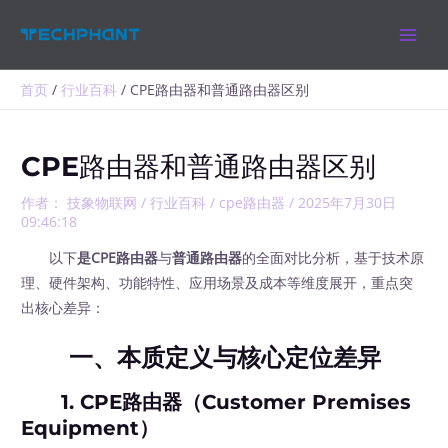
跳
MAIN
至
MEN
内
容
首页
行业百科
CPE路由器和普通路由器区别
CPE路由器和普通路由器区别
作者：
技象物联网
/
行业百科
/
cpe路由器
/
2025年7月30日
09:46:18
以下
是CPE路由器
与
普通路由器
的全面对比分析，基于技术原
理、硬件架构、功能特性、应用场景及成本等维度展开，重点突
出核心差异：
一、本质定义与核心定位差异
1.
CPE路由器（Customer Premises
Equipment）