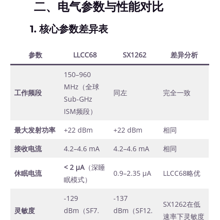
二、电气参数与性能对比
1.
核心参数差异表
参数
LLCC68
SX1262
差异分析
150–960
MHz（全球
工作频段
同左
完全一致
Sub-GHz
ISM频段）
最大发射功率
+22 dBm
+22 dBm
相同
接收电流
4.2–4.6 mA
4.2–4.6 mA
相同
< 2 μA
（深睡
休眠电流
0.9–2.35 μA
LLCC68略优
眠模式）
-129
-137
SX1262在低
灵敏度
dBm（SF7.
dBm（SF12.
速率下灵敏度