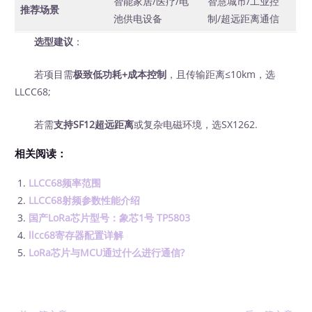
智能家居/医疗/电
智慧城市/工业控
推荐场景
池供电设备
制/超远距离通信
选型建议
：
若项目需
极致低功耗+成本控制
，且传输距离≤10km，选
LLCC68;
若需
支持SF12超远距离
或复杂电磁环境，选SX1262.
相关阅读：
LLCC68频率范围
LLCC68射频参数性能介绍
国产LoRa芯片型号：象芯1号 TP5803
llcc68寄存器配置详解
LoRa芯片与MCU通过什么进行通信?