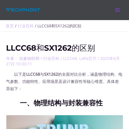
跳
MAIN
至
MEN
内
容
首页
行业百科
LLCC68和SX1262的区别
LLCC68和SX1262的区别
作者：
技象物联网
/
行业百科
/
LLCC68
,
LoRa芯片
/
2025年6月
27日 10:20:11
以下是
LLCC68
与
SX1262
的全面对比分析，涵盖物理结构、电
气参数、功能特性、应用场景及设计兼容性等核心维度。具体差
异如下：
一、物理结构与封装兼容性