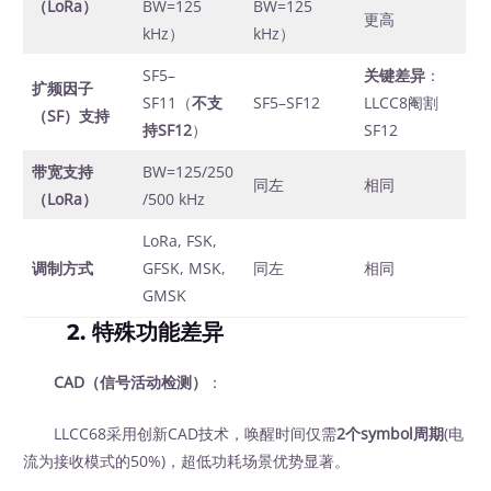
（LoRa）
BW=125
BW=125
更高
kHz）
kHz）
SF5–
关键差异
：
扩频因子
SF11（
不支
SF5–SF12
LLCC8阉割
（SF）支持
持SF12
）
SF12
带宽支持
BW=125/250
同左
相同
（LoRa）
/500 kHz
LoRa, FSK,
调制方式
GFSK, MSK,
同左
相同
GMSK
2.
特殊功能差异
CAD（信号活动检测）
：
LLCC68采用创新CAD技术，唤醒时间仅需
2个symbol周期
(电
流为接收模式的50%)，超低功耗场景优势显著。