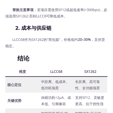
替换注意事项
：若项目需使用SF12或超低速率(<300bps)，必
须选用SX1262;否则LLCC8可降低成本。
2.
成本与供应链
LLCC68作为SX1262的“简化版”，价格低约
20–30%
，且供货
稳定。
结论
维度
LLCC68
SX1262
中距离、低成本、
长距离、高可靠
核心定位
低功耗场景
性、全功能场景
休眠功耗<2μA、成
支持SF12、灵敏度
关键优势
本低、引脚兼容
更高、抗干扰性强