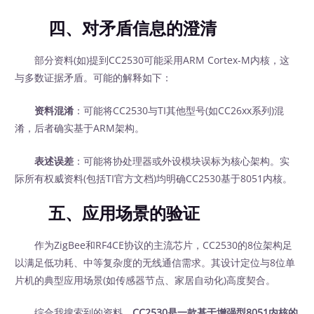
四、对矛盾信息的澄清
部分资料(如)提到CC2530可能采用ARM Cortex-M内核，这
与多数证据矛盾。可能的解释如下：
资料混淆
：可能将CC2530与TI其他型号(如CC26xx系列)混
淆，后者确实基于ARM架构。
表述误差
：可能将协处理器或外设模块误标为核心架构。实
际所有权威资料(包括TI官方文档)均明确CC2530基于8051内核。
五、应用场景的验证
作为ZigBee和RF4CE协议的主流芯片，CC2530的8位架构足
以满足低功耗、中等复杂度的无线通信需求。其设计定位与8位单
片机的典型应用场景(如传感器节点、家居自动化)高度契合。
综合我搜索到的资料，
CC2530是一款基于增强型8051内核的