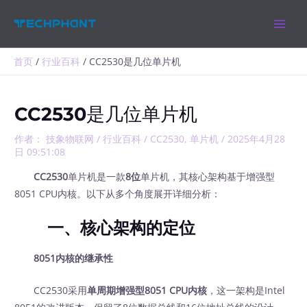
跳
MAIN
至
MEN
内
容
首页
行业百科
CC2530是几位单片机
CC2530是几位单片机
作者：
技象物联网
/
行业百科
/
CC2530
,
单片机
/
2025年4月28
日 09:51:08
CC2530
单片机是一款
8位
单片机，其核心架构基于增强型
8051 CPU内核。以下从多个角度展开详细分析：
一、核心架构的定位
8051内核的继承性
CC2530采用
单周期增强型8051 CPU内核
，这一架构是Intel