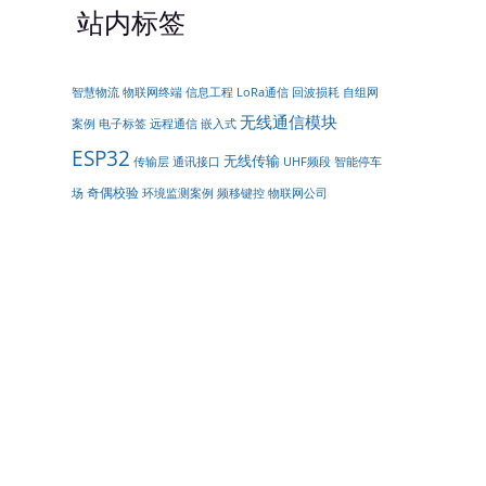
站内标签
物联网终端
LoRa通信
智慧物流
信息工程
回波损耗
自组网
无线通信模块
嵌入式
案例
电子标签
远程通信
ESP32
无线传输
传输层
通讯接口
智能停车
UHF频段
奇偶校验
场
环境监测案例
频移键控
物联网公司