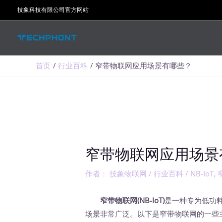
跳
技象科技有限公司官方网站
至
内
容
首页
行业百科
窄带物联网应用场景有哪些？
窄带物联网应用场景
作者：
技象物联网
/
行业百科
/
NB-IoT
,
窄带物联网(NB-IoT)
是一种专为低功
场景非常广泛。以下是窄带物联网的一些