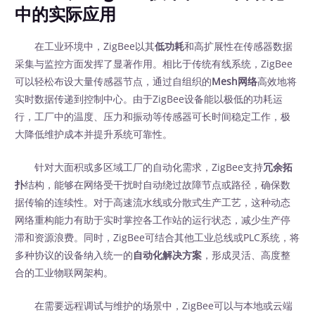
中的实际应用
在工业环境中，ZigBee以其
低功耗
和高扩展性在传感器数据
采集与监控方面发挥了显著作用。相比于传统有线系统，ZigBee
可以轻松布设大量传感器节点，通过自组织的
Mesh网络
高效地将
实时数据传递到控制中心。由于ZigBee设备能以极低的功耗运
行，工厂中的温度、压力和振动等传感器可长时间稳定工作，极
大降低维护成本并提升系统可靠性。
针对大面积或多区域工厂的自动化需求，ZigBee支持
冗余拓
扑
结构，能够在网络受干扰时自动绕过故障节点或路径，确保数
据传输的连续性。对于高速流水线或分散式生产工艺，这种动态
网络重构能力有助于实时掌控各工作站的运行状态，减少生产停
滞和资源浪费。同时，ZigBee可结合其他工业总线或PLC系统，将
多种协议的设备纳入统一的
自动化解决方案
，形成灵活、高度整
合的工业物联网架构。
在需要远程调试与维护的场景中，ZigBee可以与本地或云端