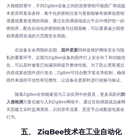
大规模部署中，不同ZigBee设备之间的加密密钥可能因厂商或版
本差异而复杂多样，集中化的密钥分发与更新能够有效降低密钥
泄露或重复使用的风险。通过在协调器端或云平台中维护统一的
密钥库，配合自动化的密钥轮换与过期策略，可以显著减少因密
钥泄露而造成的大范围安全风险。
在设备生命周期的后期，
固件更新
同样是维护网络安全与隐
私的重要环节。定期为ZigBee设备的固件打上安全补丁和功能优
化，可以及时修复已知漏洞和提升整体性能。为了防止黑客通过
伪造或篡改固件进行攻击，ZigBee可结合数字签名等机制，确保
固件来源的可信性和完整性，让设备在更新时进行校验与验证。
随着ZigBee在智能家居与工业应用中的普及，更多高阶的
防
入侵检测
方案也被引入到ZigBee网络中。通过在协调器或边缘网
关层建立实时监测系统，识别异常流量、恶意节点或数据包篡改
行为。
五、 ZigBee技术在工业自动化