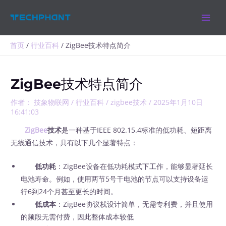
跳
MAIN
至
MEN
内
容
首页
行业百科
ZigBee技术特点简介
ZigBee技术特点简介
作者：
技象物联网
/
行业百科
/
zigbee技术
/
2025年1月10日
16:41:03
ZigBee
技术
是一种基于IEEE 802.15.4标准的低功耗、短距离
无线通信技术，具有以下几个显著特点：
低功耗
：ZigBee设备在低功耗模式下工作，能够显著延长
电池寿命。例如，使用两节5号干电池的节点可以支持设备运
行6到24个月甚至更长的时间。
低成本
：ZigBee协议栈设计简单，无需专利费，并且使用
的频段无需付费，因此整体成本较低