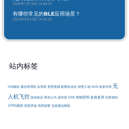
2026年7月14日 14:40:35
有哪些常见的BLE应用场景？
2025年9月22日 14:32:29
站内标签
无
配网自动化
ISM频段
通信管理机
应用层
智慧茶园
智慧工地
WSN
发射功率
人机飞控
智能照明
多路复用
遥控器
路由协议
香农公式
SINR
态势感知
GPRS模块
周界报警
无线通信模组
智慧养老