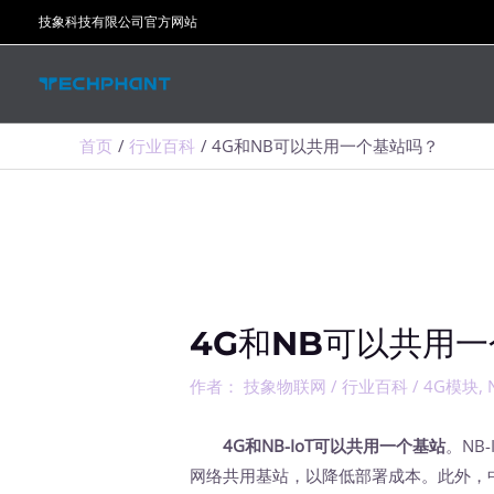
跳
技象科技有限公司官方网站
至
内
容
首页
行业百科
4G和NB可以共用一个基站吗？
4G和NB可以共用
作者：
技象物联网
/
行业百科
/
4G模块
,
4G和NB-IoT可以共用一个基站
。NB
网络共用基站，以降低部署成本。此外，中