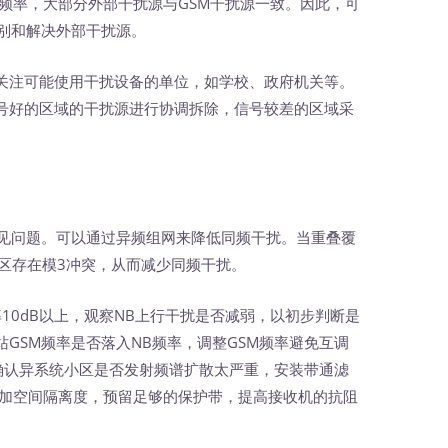
的频率，大部分外部干扰源与GSM干扰源一致。因此，可
识别和解决外部干扰源。
注可能使用干扰设备的单位，如学校、政府机关等。
号好的区域的干扰源进行协调拆除，信号较差的区域采
常见问题。可以通过异频组网来降低同频干扰。当重叠覆
区存在模3冲突，从而减少同频干扰。
率10dB以上，观察NB上行干扰是否减弱，以初步判断是
GSM频率是否落入NB频率，调整GSM频率避免互调
频确认异系统小区是否发射频谱扩散太严重，安装带通滤
增加空间隔离度，预留足够的保护带，提高接收机的抗阻