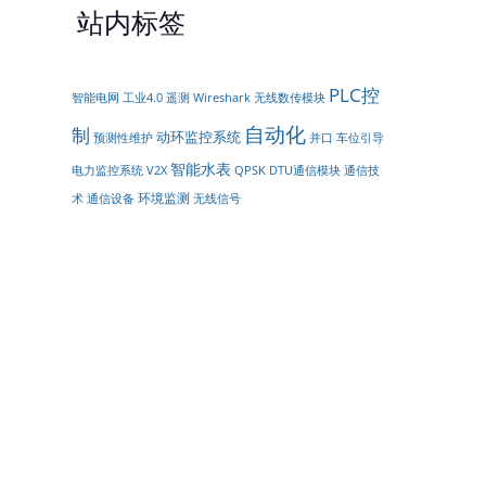
站内标签
PLC控
遥测
无线数传模块
智能电网
工业4.0
Wireshark
自动化
制
动环监控系统
预测性维护
并口
车位引导
智能水表
DTU通信模块
通信技
电力监控系统
V2X
QPSK
环境监测
术
通信设备
无线信号