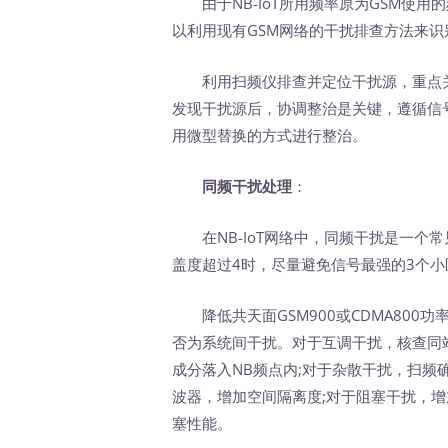
由于NB-IoT所用频率原为GSM使用
以利用现有GSM网络的干扰排查方法来
利用扫频仪排查并定位干扰源，重点关
发现干扰源后，协调整治是关键，遵循信
用微型替换的方式进行整治。
同频干扰处理
：
在NB-IoT网络中，同频干扰是一个
盖度超过4时，尽量避免信号最强的3个小
降低共天面GSM900或CDMA800功
否为系统间干扰。对于互调干扰，核查同站
成分落入NB频点内;对于杂散干扰，扫
波器，增加空间隔离度;对于阻塞干扰，
塞性能。