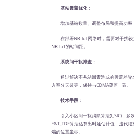
基站覆盖优化
：
增加基站数量、调整布局和提高功率，
在部署NB-IoT网络时，需要对干扰
NB-IoT的站间距。
系统间干扰排查
：
通过解决不共站因素造成的覆盖差异来缓
入室分天馈等，保持与CDMA覆盖一致。
技术手段
：
引入小区间干扰消除算法(I_SIC)，
F&T_TDE算法估算出时延估计值，迭
端的位置坐标。