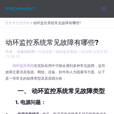
跳
MAIN
至
MEN
内
容
首页
行业百科
动环监控系统常见故障有哪些?
动环监控系统常见故障有哪些?
作者：
技象物联网
/
行业百科
/
动环监控系统
/
2024年12月31日
11:58:10
动环监控系统
在实际应用中可能会遇到多种常见故障，这些
故障主要涉及电源、网络、设备、软件和人为因素等方面。以下
是一些常见的故障类型及其原因分析：
一、 动环监控系统常见故障类型
1.
电源问题
：
电源连接错误
：电压、电流异常或频率不稳可能导致设备