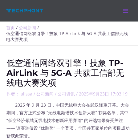
跳
MAIN
至
MEN
内
容
首页
公司新闻
低空通信网络双引擎！技象 TP-AirLink 与 5G-A 共获工信部无线
电大赛奖项
低空通信网络双引擎！技象 TP-
AirLink 与 5G-A 共获工信部无
线电大赛奖项
作者：
alissa
/
公司新闻
/
公司资讯
/
2025年9月23日 17:03:19
2025 年 9 月 23 日，中国无线电大会在武汉隆重开幕。大会
期间，官方正式公布 “无线电频谱技术创新大赛” 获奖名单，其中
“低空经济领域无线电技术创新应用赛道” 的评选结果备受关注
—— 该赛道仅设 “优胜奖” 一个奖项，全国共五家单位的项目成功
斩获此荣誉。​