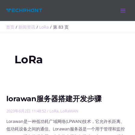
跳
MAIN
至
MEN
内
容
首页
新闻资讯
LoRa
第 83 页
LoRa
lorawan服务器搭建开发步骤
2023年6月2日 11:48:52
/
LoRa
,
LoRaWAN
Lorawan是一种低功耗广域网络(LPWAN)技术，它允许长距离、
低功耗设备之间的通信。Lorawan服务器是一个用于管理和监控