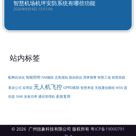
智慧机场机坪安防系统有哪些功能
2026年8月4日 13:51:04
站内标签
智能照明
配网自动化
周界报警
ISM频段
态势感知
路由协议
智慧工地
智慧茶园
无人机飞控
GPRS模块
无线通信模组
遥
香农公式
应用层
智慧养老
WSN
多路复用
控器
SINR
发射功率
通信管理机
© 2026 广州技象科技有限公司 版权所有
粤ICP备19000791